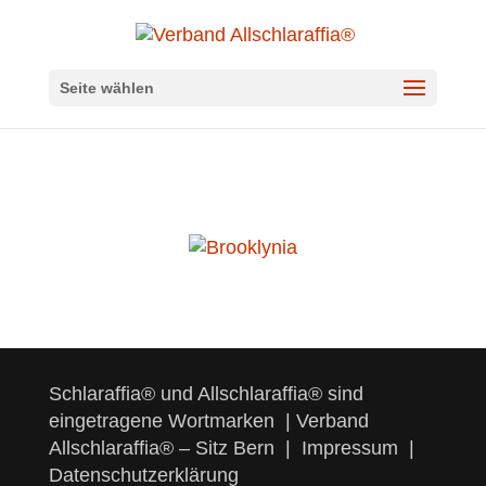
Seite wählen
Schlaraffia® und Allschlaraffia® sind
eingetragene Wortmarken | Verband
Allschlaraffia® – Sitz Bern |
Impressum
|
Datenschutzerklärung