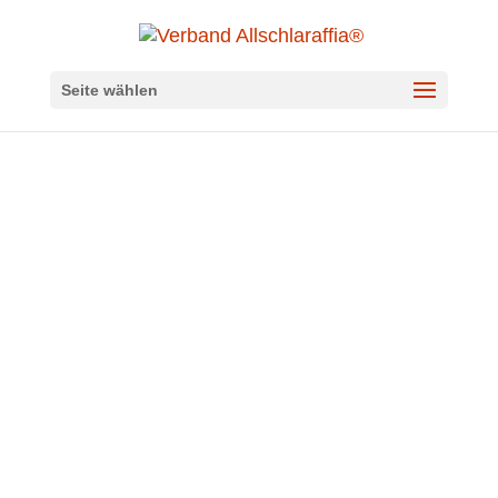
Seite wählen
Italien
Zugehörige Länder
Italien
Neugierig?
Dann nehmen Sie Kontakt auf
und wählen Sie eine
Stadt in Ihrer Nähe
.