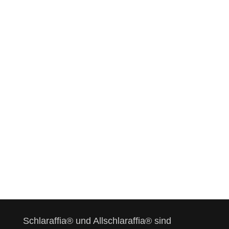
nicht angezeigt, da es
über einen
Drittanbieterdienst
geladen wird. Möchten
Sie die Blockierung
aufheben?
Landkarte der
Vereine anzeigen
Schlaraffia® und Allschlaraffia® sind